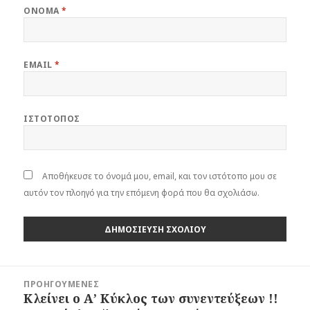
ΌΝΟΜΑ
*
EMAIL
*
ΙΣΤΌΤΟΠΟΣ
Αποθήκευσε το όνομά μου, email, και τον ιστότοπο μου σε
αυτόν τον πλοηγό για την επόμενη φορά που θα σχολιάσω.
Πλοήγηση
ΠΡΟΗΓΟΎΜΕΝΕΣ
άρθρων
Κλείνει ο Α’ Κύκλος των συνεντεύξεων !!
Προηγούμενο