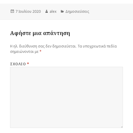
Δημοσιεύτηκε
Συντάκτης
Κατηγορίες
7 Ιουλίου 2020
alex
Δημοσιεύσεις
την
Αφήστε μια απάντηση
Η ηλ. διεύθυνση σας δεν δημοσιεύεται.
Τα υποχρεωτικά πεδία
σημειώνονται με
*
ΣΧΌΛΙΟ
*