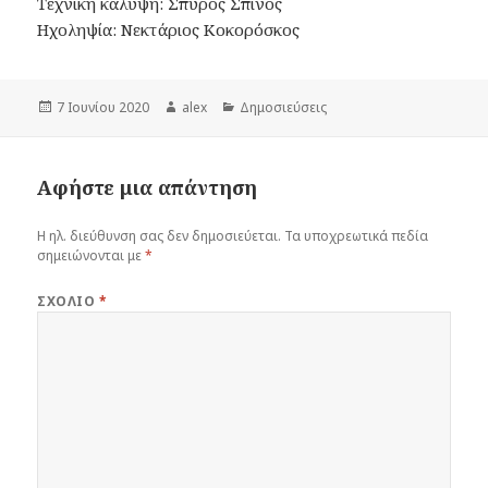
Τεχνική κάλυψη: Σπύρος Σπίνος
Ηχοληψία: Νεκτάριος Κοκορόσκος
Δημοσιεύτηκε
Συντάκτης
Κατηγορίες
7 Ιουνίου 2020
alex
Δημοσιεύσεις
την
Αφήστε μια απάντηση
Η ηλ. διεύθυνση σας δεν δημοσιεύεται.
Τα υποχρεωτικά πεδία
σημειώνονται με
*
ΣΧΌΛΙΟ
*