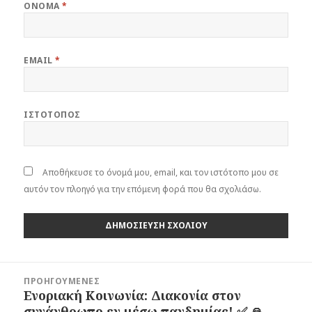
ΌΝΟΜΑ
*
EMAIL
*
ΙΣΤΌΤΟΠΟΣ
Αποθήκευσε το όνομά μου, email, και τον ιστότοπο μου σε
αυτόν τον πλοηγό για την επόμενη φορά που θα σχολιάσω.
Πλοήγηση
ΠΡΟΗΓΟΎΜΕΝΕΣ
άρθρων
Ενοριακή Κοινωνία: Διακονία στον
Προηγούμενο
συνάνθρωπο εν μέσω πανδημίας! ✅ 🙏
άρθρο: