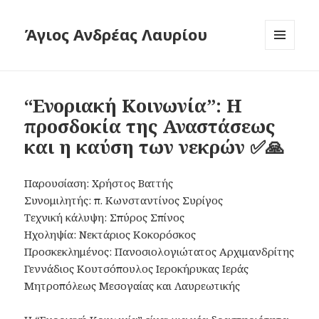
Άγιος Ανδρέας Λαυρίου
ΜΕΝΟΎ
ΚΑΙ
ΜΙΚΡΟΕΦΑ
“Ενοριακή Κοινωνία”: Η
προσδοκία της Αναστάσεως
και η καύση των νεκρών ✅🙏
Παρουσίαση: Χρήστος Βαττής
Συνομιλητής: π. Κωνσταντίνος Συρίγος
Τεχνική κάλυψη: Σπύρος Σπίνος
Ηχοληψία: Νεκτάριος Κοκορόσκος
Προσκεκλημένος: Πανοσιολογιώτατος Αρχιμανδρίτης
Γεννάδιος Κουτσόπουλος Ιεροκήρυκας Ιεράς
Μητροπόλεως Μεσογαίας και Λαυρεωτικής