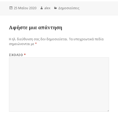
Δημοσιεύτηκε
Συντάκτης
Κατηγορίες
25 Μαΐου 2020
alex
Δημοσιεύσεις
την
Αφήστε μια απάντηση
Η ηλ. διεύθυνση σας δεν δημοσιεύεται.
Τα υποχρεωτικά πεδία
σημειώνονται με
*
ΣΧΌΛΙΟ
*