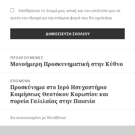
Αποθήκευσε το όνομά μου, email, και τον ιστότοπο μου σε
αυτόν τον πλοηγό για την επόμενη φορά που θα σχολιάσω.
Πλοήγηση
ΠΡΟΗΓΟΎΜΕΝΕΣ
άρθρων
Μονοήμερη Προσκυνηματική στην Κύθνο
Προηγούμενο
άρθρο:
ΕΠΌΜΕΝΗ
Προσκύνημα στο Ιερό Ησυχαστήριο
Επόμενο
Κοιμήσεως Θεοτόκου Κορωπίου και
άρθρο:
πορεία Γαλιλαίας στην Παιανία
Κατασκευασμένο με WordPress