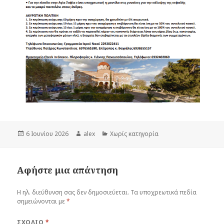
Δημοσιεύτηκε
Συντάκτης
Κατηγορίες
6 Ιουνίου 2026
alex
Χωρίς κατηγορία
την
Αφήστε μια απάντηση
Η ηλ. διεύθυνση σας δεν δημοσιεύεται.
Τα υποχρεωτικά πεδία
σημειώνονται με
*
ΣΧΌΛΙΟ
*