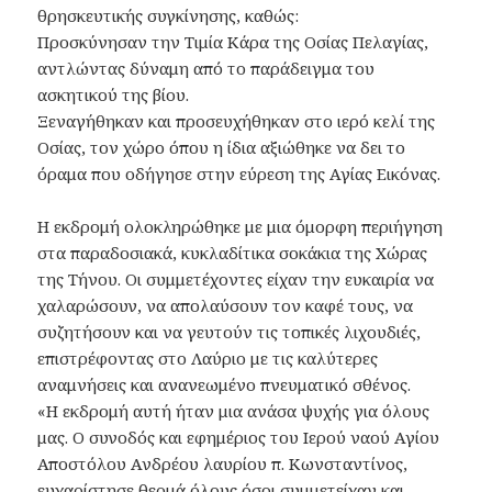
θρησκευτικής συγκίνησης, καθώς:
​Προσκύνησαν την Τιμία Κάρα της Οσίας Πελαγίας,
αντλώντας δύναμη από το παράδειγμα του
ασκητικού της βίου.
​Ξεναγήθηκαν και προσευχήθηκαν στο ιερό κελί της
Οσίας, τον χώρο όπου η ίδια αξιώθηκε να δει το
όραμα που οδήγησε στην εύρεση της Αγίας Εικόνας.
​Η εκδρομή ολοκληρώθηκε με μια όμορφη περιήγηση
στα παραδοσιακά, κυκλαδίτικα σοκάκια της Χώρας
της Τήνου. Οι συμμετέχοντες είχαν την ευκαιρία να
χαλαρώσουν, να απολαύσουν τον καφέ τους, να
συζητήσουν και να γευτούν τις τοπικές λιχουδιές,
επιστρέφοντας στο Λαύριο με τις καλύτερες
αναμνήσεις και ανανεωμένο πνευματικό σθένος.
​«Η εκδρομή αυτή ήταν μια ανάσα ψυχής για όλους
μας. Ο συνοδός και εφημέριος του Ιερού ναού Αγίου
Αποστόλου Ανδρέου λαυρίου π. Κωνσταντίνος,
ευχαρίστησε θερμά όλους όσοι συμμετείχαν και