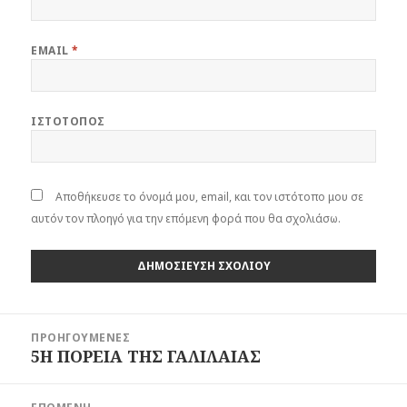
EMAIL
*
ΙΣΤΌΤΟΠΟΣ
Αποθήκευσε το όνομά μου, email, και τον ιστότοπο μου σε
αυτόν τον πλοηγό για την επόμενη φορά που θα σχολιάσω.
Πλοήγηση
ΠΡΟΗΓΟΎΜΕΝΕΣ
άρθρων
5Η ΠΟΡΕΙΑ ΤΗΣ ΓΑΛΙΛΑΙΑΣ
Προηγούμενο
άρθρο: