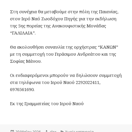
Στη συνέχεια θα μεταβούμε στην πόλη της Παιανίας,
στον Ιερό Ναό Ζωοδόχου Πηγής για την εκδήλωση
της 5ης πορείας της Ανακουφιστικής Μονάδας
“ΓΑΛΙΛΑΙΑ”.
Θα ακολουθήσει συναυλία της ορχήστρας “ΚΑΝΩΝ”
με τη συμμετοχή του Γεράσιμου Ανδρεάτου και της
Σοφίας Μάνου.
Οι ενδιαφερόμενοι μπορούν να δηλώσουν συμμετοχή
στα τηλέφωνα του Ιερού Ναού 2292022411,
6976561690.
Εκ της Γραμματείας του Ιερού Ναού
Δημοσιεύτηκε
Συντάκτης
Κατηγορίες
29 Μαΐου 2026
alex
Χωρίς κατηγορία