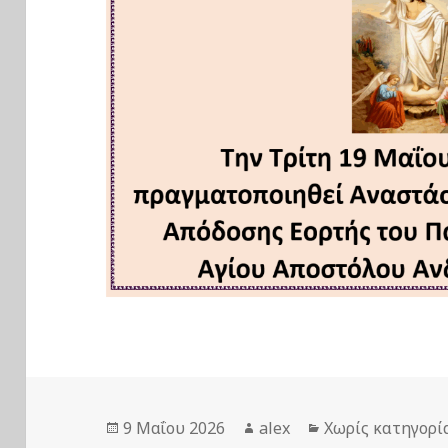
Δημοσιεύτηκε
Συντάκτης
Κατηγορίες
9 Μαΐου 2026
alex
Χωρίς κατηγορί