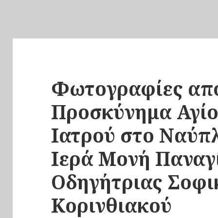
Φωτογραφίες απο
Προσκύνημα Αγί
Ιατρού στο Ναύπλ
Ιερά Μονή Παναγ
Οδηγήτριας Σοφι
Κορινθιακού