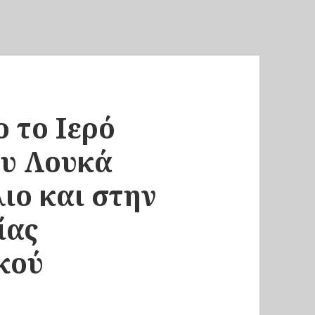
 το Ιερό
ου Λουκά
ιο και στην
ίας
κού