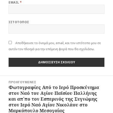
EMAIL
*
ΙΣΤΌΤΟΠΟΣ
Αποθήκευσε το όνομά μου, email, και τον ιστότοπο μου σε
αυτόν τον πλοηγό για την επόμενη φορά που θα σχολιάσω.
Πλοήγηση
ΠΡΟΗΓΟΎΜΕΝΕΣ
άρθρων
Φωτογραφίες Από το Ιερό Προσκύνημα
Προηγούμενο
στον Ναό του Αγίου Παϊσίου Παλλήνης
άρθρο:
και απ΄πο τον Εσπερινός της Συγνώμης
στον Ιερό Ναό Αγίου Νικολάου στο
Μαρκόπουλο Μεσογαίας