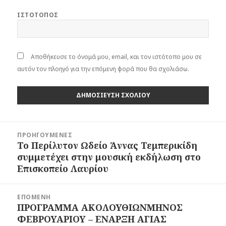
ΙΣΤΌΤΟΠΟΣ
Αποθήκευσε το όνομά μου, email, και τον ιστότοπο μου σε
αυτόν τον πλοηγό για την επόμενη φορά που θα σχολιάσω.
Πλοήγηση
ΠΡΟΗΓΟΎΜΕΝΕΣ
άρθρων
Το Περίλυτον Ωδείο Άννας Τεμπερικίδη
Προηγούμενο
συμμετέχει στην μουσική εκδήλωση στο
άρθρο:
Επισκοπείο Λαυρίου
ΕΠΌΜΕΝΗ
ΠΡΟΓΡΑΜΜΑ ΑΚΟΛΟΥΘΙΩΝΜΗΝΟΣ
Επόμενο
ΦΕΒΡΟΥΑΡΙΟΥ – ΕΝΑΡΞΗ ΑΓΙΑΣ
άρθρο: