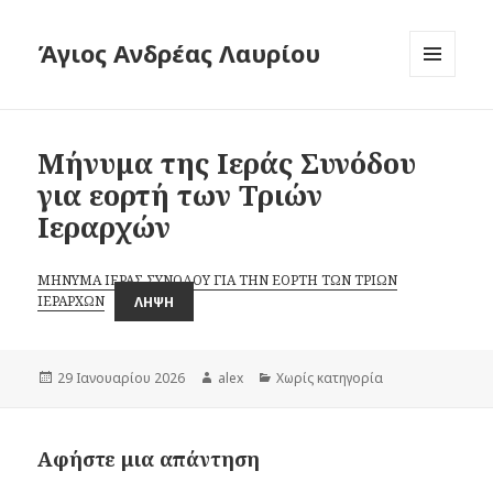
Άγιος Ανδρέας Λαυρίου
ΜΕΝΟΎ
ΚΑΙ
ΜΙΚΡΟΕΦΑ
Μήνυμα της Ιεράς Συνόδου
για εορτή των Τριών
Ιεραρχών
ΜΗΝΥΜΑ ΙΕΡΑΣ ΣΥΝΟΔΟΥ ΓΙΑ ΤΗΝ ΕΟΡΤΗ ΤΩΝ ΤΡΙΩΝ
ΙΕΡΑΡΧΩΝ
ΛΉΨΗ
Δημοσιεύτηκε
Συντάκτης
Κατηγορίες
29 Ιανουαρίου 2026
alex
Χωρίς κατηγορία
την
Αφήστε μια απάντηση