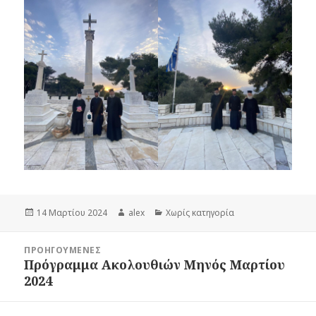
Δημοσιεύτηκε
Συντάκτης
Κατηγορίες
14 Μαρτίου 2024
alex
Χωρίς κατηγορία
την
Πλοήγηση
ΠΡΟΗΓΟΎΜΕΝΕΣ
άρθρων
Πρόγραμμα Ακολουθιών Μηνός Μαρτίου
Προηγούμενο
2024
άρθρο: