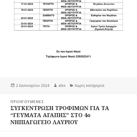
Δημοσιεύτηκε
Συντάκτης
Κατηγορίες
2 Ιανουαρίου 2024
alex
Χωρίς κατηγορία
την
Πλοήγηση
ΠΡΟΗΓΟΎΜΕΝΕΣ
άρθρων
ΣΥΓΚΕΝΤΡΩΣΗ ΤΡΟΦΙΜΩΝ ΓΙΑ ΤΑ
Προηγούμενο
“ΓΕΥΜΑΤΑ ΑΓΑΠΗΣ” ΣΤΟ 4ο
άρθρο:
ΝΗΠΙΑΓΩΓΕΙΟ ΛΑΥΡΙΟΥ