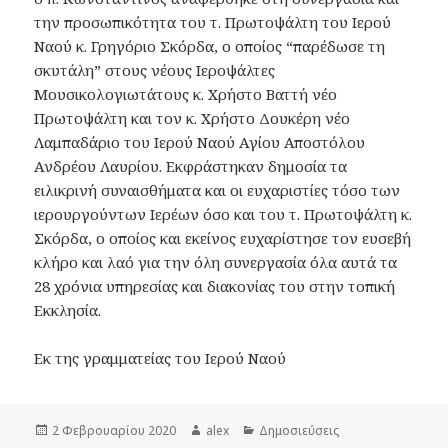
την προσωπικότητα του τ. Πρωτοψάλτη του Ιερού
Ναού κ. Γρηγόριο Σκόρδα, ο οποίος “παρέδωσε τη
σκυτάλη” στους νέους Ιεροψάλτες
Μουσικολογιωτάτους κ. Χρήστο Βαττή νέο
Πρωτοψάλτη και τον κ. Χρήστο Δουκέρη νέο
Λαμπαδάριο του Ιερού Ναού Αγίου Αποστόλου
Ανδρέου Λαυρίου. Εκφράστηκαν δημοσία τα
ειλικρινή συναισθήματα και οι ευχαριστίες τόσο των
ιερουργούντων Ιερέων όσο και του τ. Πρωτοψάλτη κ.
Σκόρδα, ο οποίος και εκείνος ευχαρίστησε τον ευσεβή
κλήρο και λαό για την όλη συνεργασία όλα αυτά τα
28 χρόνια υπηρεσίας και διακονίας του στην τοπική
Εκκλησία.
Εκ της γραμματείας του Ιερού Ναού
Δημοσιεύτηκε
Συντάκτης
Κατηγορίες
2 Φεβρουαρίου 2020
alex
Δημοσιεύσεις
την