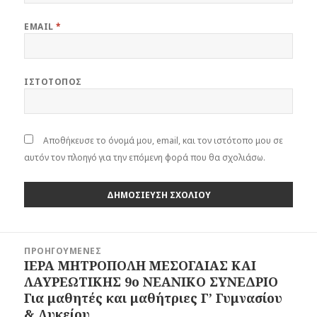
EMAIL
*
ΙΣΤΌΤΟΠΟΣ
Αποθήκευσε το όνομά μου, email, και τον ιστότοπο μου σε
αυτόν τον πλοηγό για την επόμενη φορά που θα σχολιάσω.
Πλοήγηση
ΠΡΟΗΓΟΎΜΕΝΕΣ
άρθρων
ΙΕΡΑ ΜΗΤΡΟΠΟΛΗ ΜΕΣΟΓΑΙΑΣ ΚΑΙ
Προηγούμενο
ΛΑΥΡΕΩΤΙΚΗΣ 9ο ΝΕΑΝΙΚΟ ΣΥΝΕΔΡΙΟ
άρθρο:
Για μαθητές και μαθήτριες Γ’ Γυμνασίου
& Λυκείου