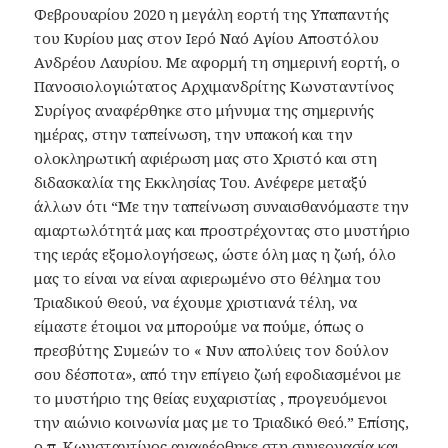
Φεβρουαρίου 2020 η μεγάλη εορτή της Υπαπαντής
του Κυρίου μας στον Ιερό Ναό Αγίου Αποστόλου
Ανδρέου Λαυρίου. Με αφορμή τη σημερινή εορτή, ο
Πανοσιολογιώτατος Αρχιμανδρίτης Κωνσταντίνος
Συρίγος αναφέρθηκε στο μήνυμα της σημερινής
ημέρας, στην ταπείνωση, την υπακοή και την
ολοκληρωτική αφιέρωση μας στο Χριστό και στη
διδασκαλία της Εκκλησίας Του. Ανέφερε μεταξύ
άλλων ότι “Με την ταπείνωση συναισθανόμαστε την
αμαρτωλότητά μας και προστρέχοντας στο μυστήριο
της ιεράς εξομολογήσεως, ώστε όλη μας η ζωή, όλο
μας το είναι να είναι αφιερωμένο στο θέλημα του
Τριαδικού Θεού, να έχουμε χριστιανά τέλη, να
είμαστε έτοιμοι να μπορούμε να πούμε, όπως ο
πρεσβύτης Συμεών το « Νυν απολύεις τον δούλον
σου δέσποτα», από την επίγειο ζωή εφοδιασμένοι με
το μυστήριο της θείας ευχαριστίας , προγευόμενοι
την αιώνιο κοινωνία μας με το Τριαδικό Θεό.” Επίσης,
ο π. Κωνσταντίνος αναφέρθηκε στη συνεργασία και