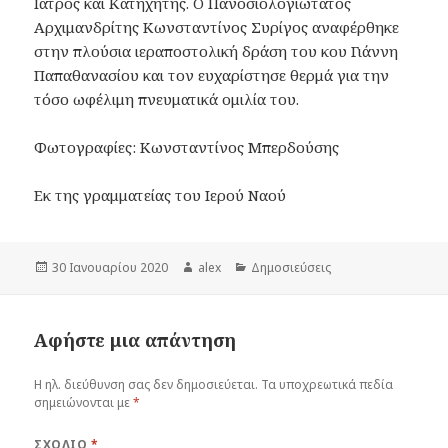
Ιατρός και Κατηχητής. Ο Πανοσιολογιώτατος
Αρχιμανδρίτης Κωνσταντίνος Συρίγος αναφέρθηκε
στην πλούσια ιεραποστολική δράση του κου Γιάννη
Παπαθανασίου και τον ευχαρίστησε θερμά για την
τόσο ωφέλιμη πνευματικά ομιλία του.
Φωτογραφίες: Κωνσταντίνος Μπερδούσης
Εκ της γραμματείας του Ιερού Ναού
Δημοσιεύτηκε
Συντάκτης
Κατηγορίες
30 Ιανουαρίου 2020
alex
Δημοσιεύσεις
την
Αφήστε μια απάντηση
Η ηλ. διεύθυνση σας δεν δημοσιεύεται.
Τα υποχρεωτικά πεδία
σημειώνονται με
*
ΣΧΌΛΙΟ
*