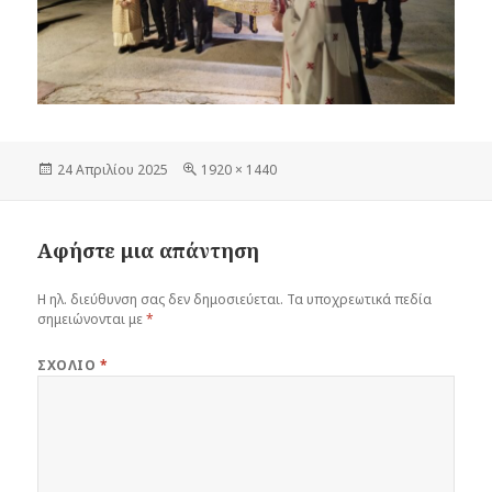
Δημοσιεύτηκε
Πλήρη
24 Απριλίου 2025
1920 × 1440
την
μέγεθος
Αφήστε μια απάντηση
Η ηλ. διεύθυνση σας δεν δημοσιεύεται.
Τα υποχρεωτικά πεδία
σημειώνονται με
*
ΣΧΌΛΙΟ
*