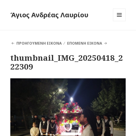
Άγιος Ανδρέας Λαυρίου
ΜΕΝΟΎ
ΚΑΙ
ΜΙΚΡΟΕΦΑ
ΠΡΟΗΓΟΎΜΕΝΗ ΕΙΚΌΝΑ
ΕΠΌΜΕΝΗ ΕΙΚΌΝΑ
thumbnail_IMG_20250418_2
22309