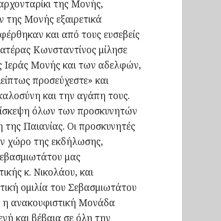
αρχονταρίκι της Μονής,
 της Μονής εξαιρετικά
έρθηκαν και από τους ευσεβείς
 πατέρας Κωνσταντίνος μίλησε
ης Ιεράς Μονής και των αδελφών,
είπτως προσεύχεστε» και
καλοσύνη και την αγάπη τους.
πίσκεψη όλων των προσκυνητών
η της Παιανίας. Οι προσκυνητές
ον χώρο της εκδήλωσης,
Σεβασμιωτάτου μας
κής κ. Νικολάου, και
τική ομιλία του Σεβασμιωτάτου
εί η ανακουφιστική Μονάδα
νή και βέβαια σε όλη την