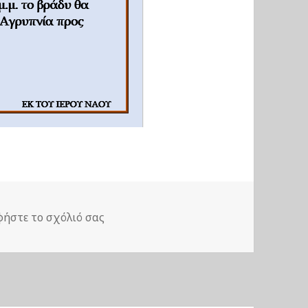
στο Ιερά Αγρυπνία προς Τιμήν του Αγί
φήστε το σχόλιό σας