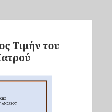
ος Τιμήν του
Ιατρού